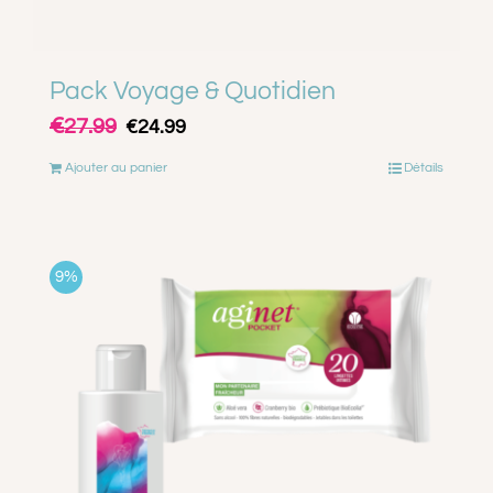
Pack Voyage & Quotidien
€
Le
Le
27.99
€
24.99
prix
prix
Ajouter au panier
Détails
initial
actuel
était :
est :
€27.99.
€24.99.
9%