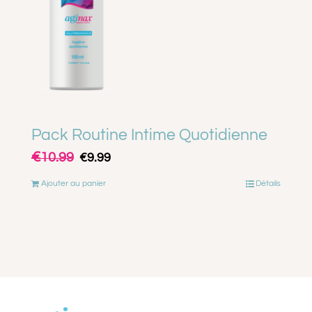
Pack Routine Intime Quotidienne
€
Le
Le
10.99
€
9.99
prix
prix
Ajouter au panier
Détails
initial
actuel
était :
est :
€10.99.
€9.99.