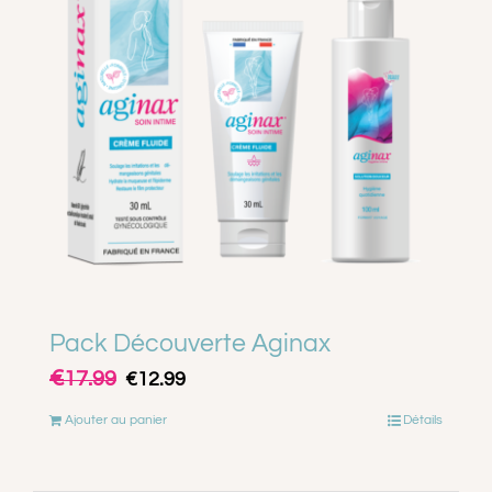
A PROPOS
CONTACT
PANIER
MON COMPTE
Pack Découverte Aginax
€
Le
Le
17.99
€
12.99
prix
prix
Ajouter au panier
Détails
initial
actuel
était :
est :
€17.99.
€12.99.