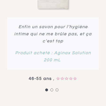
Aginax solution utilisé depuis 18
Enfin un savon pour l’hygiène
Une grande sensation de
intime qui ne me brûle pas, et ça
fraicheur et de bien être depuis
mois, bien toléré m’apporte le
que j’utilise Aginax solution
confort souhaité.
c’est top
Je recommande
Produit acheté : Aginax Solution
Produit acheté : Aginax Solution
Produit acheté : Aginax Solution
200 mL
200 mL
200 mL
46-55 ans
+56 ans
,
☆☆☆☆☆
☆☆☆☆☆
30-35 ans
☆☆☆☆☆