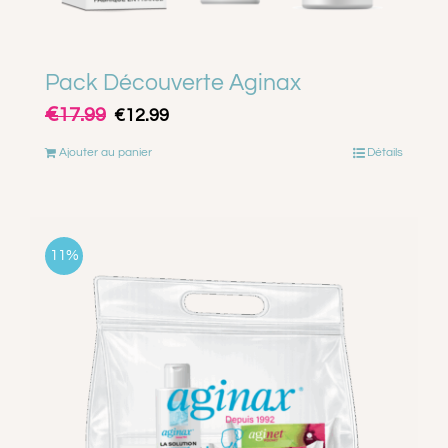
Pack Découverte Aginax
€
Le
Le
17.99
€
12.99
prix
prix
Ajouter au panier
Détails
initial
actuel
était :
est :
€17.99.
€12.99.
11%