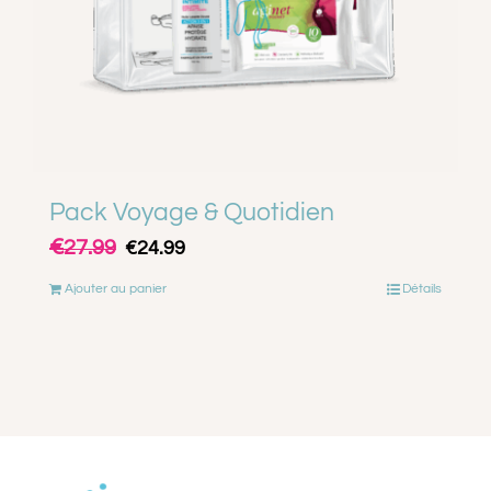
Pack Voyage & Quotidien
€
Le
Le
27.99
€
24.99
prix
prix
Ajouter au panier
Détails
initial
actuel
était :
est :
€27.99.
€24.99.