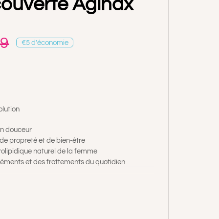
ouverte Aginax
99
€5 d'économie
Le
Le
prix
prix
initial
actuel
était :
est :
€17.99.
€12.99.
olution
en douceur
de propreté et de bien-être
rolipidique naturel de la femme
éments et des frottements du quotidien
Crème
r l’irritation vaginale immédiatement pendant 8