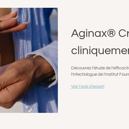
Aginax® Cr
cliniqueme
Découvrez l’é
tude de l’efficac
l’infectiologue de l’Institut Four
Voir l’avis d’expert