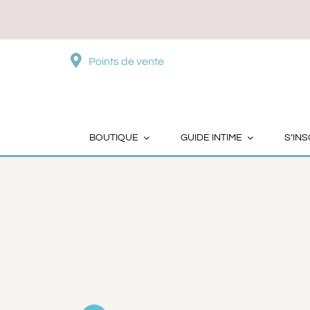
Passer
au
contenu
Points de vente
BOUTIQUE
GUIDE INTIME
S’INS