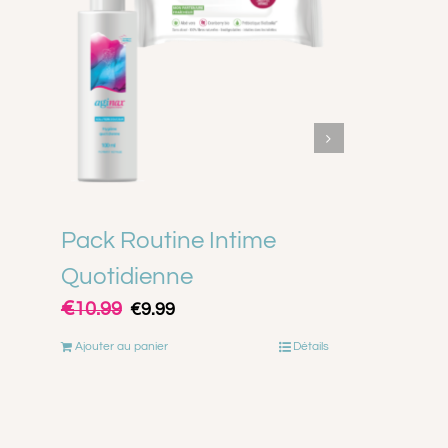
Pack Routine Intime
Quotidienne
Le
Le
€
10.99
€
9.99
prix
prix
initial
actuel
était :
est :
Ajouter au panier
Détails
€10.99.
€9.99.