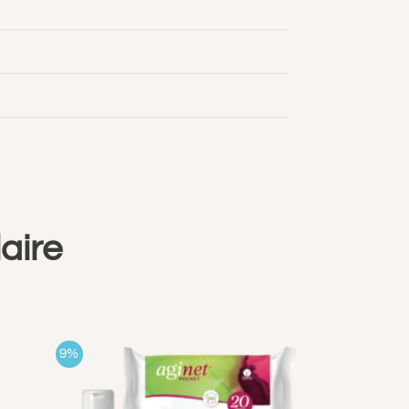
aire
9%