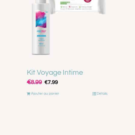
Kit Voyage Intime
Le
Le
€
8.99
€
7.99
prix
prix
initial
actuel
était :
est :
Ajouter au panier
Détails
€8.99.
€7.99.