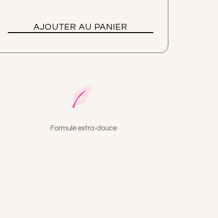
te vaginal
pH neutre & protecteur
dro-lipidique adaptée
AJOUTER AU PANIER
e
Formule extra-douce