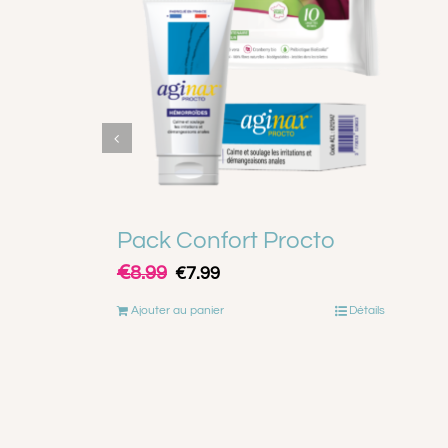
Pack Confort Procto
Le
Le
€
8.99
€
7.99
prix
prix
initial
actuel
était :
est :
Ajouter au panier
Détails
€8.99.
€7.99.