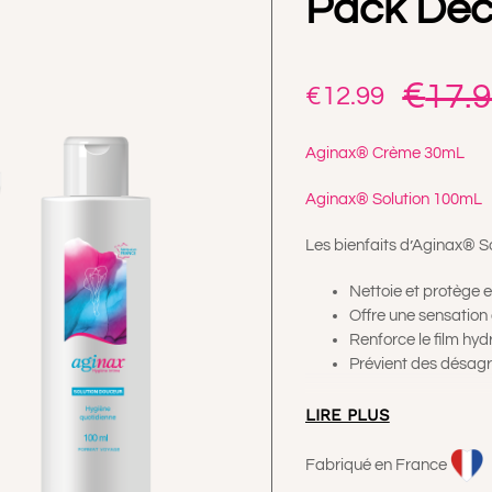
Pack Déc
€
17.
€
12.99
Aginax® Crème 30mL
Aginax® Solution 100mL
Les bienfaits d’Aginax® S
Nettoie et protège 
Offre une sensation 
Renforce le film hyd
Prévient des désagr
Les bienfaits d’Aginax® 
LIRE PLUS
Contribue à soulage
Fabriqué en France
heures