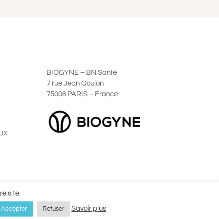
BIOGYNE – BN Santé
7 rue Jean Goujon
75008 PARIS – France
UX
ales de Vente
e site.
Savoir plus
Accepter
Refuser