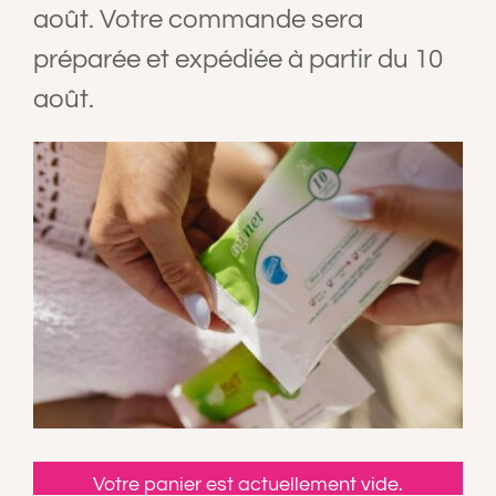
août. Votre commande sera
A PROPOS
préparée et expédiée à partir du 10
août.
CONTACT
PANIER
MON COMPTE
Votre panier est actuellement vide.