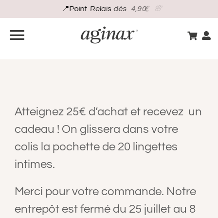
Passer
au
contenu
PANIER
Navigation
à
BOUTIQUE
bascule
GUIDE INTIME
Atteignez 25€ d’achat et recevez un
cadeau ! On glissera dans votre
S’INSCRIRE
colis la pochette de 20 lingettes
intimes.
VOS BESOINS
Merci pour votre commande. Notre
CONSEILS D’EXPERT
entrepôt est fermé du 25 juillet au 8