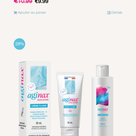
€
10.99
€
9.99
prix
prix
Ajouter au panier
Détails
initial
actuel
était :
est :
€10.99.
€9.99.
28%