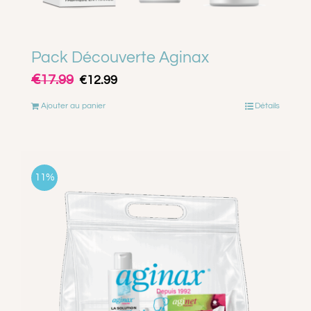
Pack Découverte Aginax
€
Le
Le
17.99
€
12.99
prix
prix
Ajouter au panier
Détails
initial
actuel
était :
est :
€17.99.
€12.99.
11%