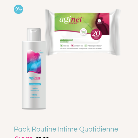
9%
Pack Routine Intime Quotidienne
Le
Le