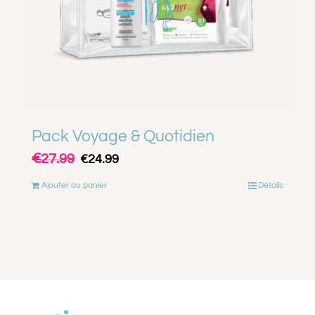
Pack Voyage & Quotidien
€
Le
Le
27.99
€
24.99
prix
prix
Ajouter au panier
Détails
initial
actuel
était :
est :
€27.99.
€24.99.