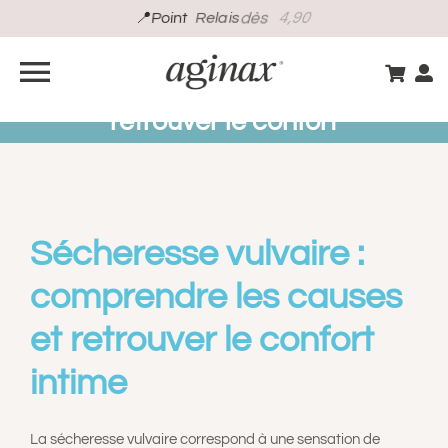
Passer
au
Sécheresse vulvaire : causes
contenu
Navigation
fréquentes et solutions pour
retrouver le confort
à
BOUTIQUE
bascule
GUIDE INTIME
Sécheresse vulvaire :
S’INSCRIRE
comprendre les causes
et retrouver le confort
VOS BESOINS
intime
CONSEILS D’EXPERT
La sécheresse vulvaire correspond à une sensation de