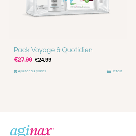
Pack Voyage & Quotidien
€
Le
Le
27.99
€
24.99
prix
prix
Ajouter au panier
Détails
initial
actuel
était :
est :
€27.99.
€24.99.