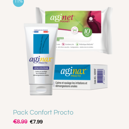
11%
Pack Confort Procto
€
Le
Le
8.99
€
7.99
prix
prix