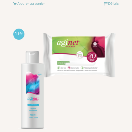
Ajouter au panier
Détails
initial
actuel
était :
est :
€8.99.
€7.99.
11%