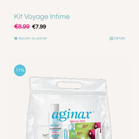
Kit Voyage Intime
€
Le
Le
8.99
€
7.99
prix
prix
Ajouter au panier
Détails
initial
actuel
était :
est :
€8.99.
€7.99.
11%