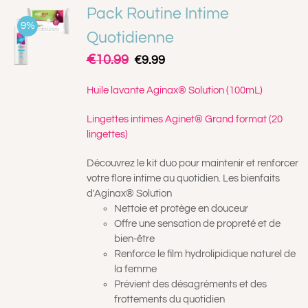
Pack Routine Intime
A PROPOS
9%
Quotidienne
€
Le
Le
10.99
€
9.99
CONTACT
prix
prix
initial
actuel
Huile lavante Aginax® Solution (100mL)
était :
est :
PANIER
€10.99.
€9.99.
Lingettes intimes Aginet® Grand format (20
lingettes)
MON COMPTE
Découvrez le kit duo pour maintenir et renforcer
votre flore intime au quotidien. Les bienfaits
d'Aginax® Solution
Nettoie et protège en douceur
Offre une sensation de propreté et de
bien-être
Renforce le film hydrolipidique naturel de
la femme
Prévient des désagréments et des
frottements du quotidien