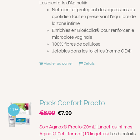
Les bienfaits d'Aginet®
Nettoient et protègent des agressions du
quotidien tout en préservant l’équilibre de
la zone intime
Enrichies en Bioécolia® pour renforcer le
microbiote vaginale
100% fibres de cellulose
Jetables dans les toilettes (norme GD4)
Ajouter au panier
Détails
Pack Confort Procto
11%
€
Le
Le
8.99
€
7.99
prix
prix
initial
actuel
Soin Aginax® Procto (20mL)
Lingettes intimes
était :
est :
Aginet® Petit format (10 lingettes)
Les bienfaits
€8.99.
€7.99.