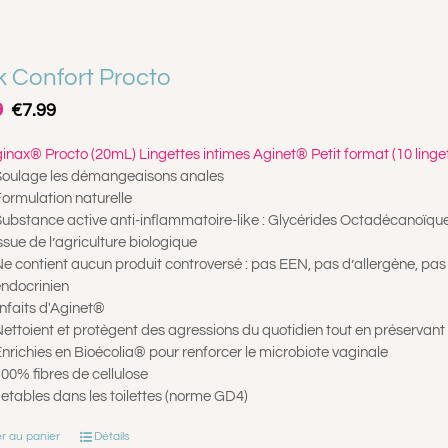
 Confort Procto
Le
Le
9
€
7.99
prix
prix
initial
actuel
ginax® Procto (20mL)
Lingettes intimes Aginet® Petit format (10 linge
était :
est :
oulage les démangeaisons anales
€8.99.
€7.99.
ormulation naturelle
ubstance active anti-inflammatoire-like : Glycérides Octadécanoïques
ssue de l’agriculture biologique
e contient aucun produit controversé : pas EEN, pas d’allergène, pas d
ndocrinien
nfaits d'Aginet®
ettoient et protègent des agressions du quotidien tout en préservant l
nrichies en Bioécolia® pour renforcer le microbiote vaginale
00% fibres de cellulose
etables dans les toilettes (norme GD4)
r au panier
Détails