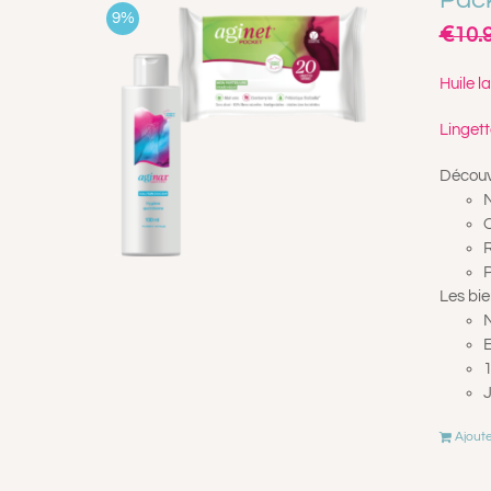
9%
€
10.
Huile l
Lingett
Découvr
N
O
R
P
Les bie
N
E
1
J
Ajoute