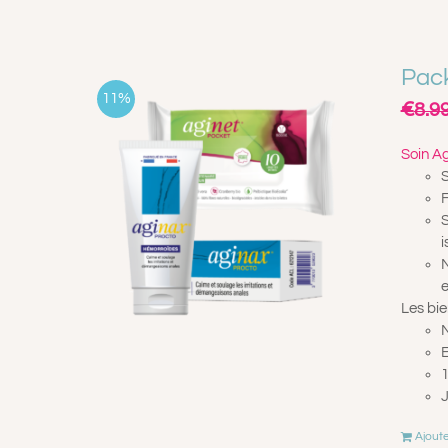
Pack
11%
€
8.9
Soin A
S
F
S
i
N
e
Les bie
N
E
1
J
Ajoute