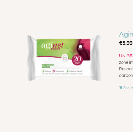
Agin
€
5.99
UN GES
zone in
Respect
carbon
Ajoute