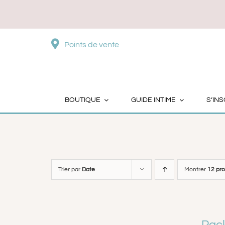
Passer
au
contenu
Points de vente
BOUTIQUE
GUIDE INTIME
S’INS
Trier par
Date
Montrer
12 pro
Pack