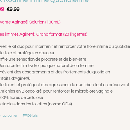
Le
Le
99
€
9.99
prix
prix
initial
actuel
avante Aginax® Solution (100mL)
était :
est :
€10.99.
€9.99.
es intimes Aginet® Grand format (20 lingettes)
ez le kit duo pour maintenir et renforcer votre flore intime au quotidi
ettoie et protège en douceur
ffre une sensation de propreté et de bien-être
enforce le film hydrolipidique naturel de la femme
révient des désagréments et des frottements du quotidien
nfaits d'Aginet®
ettoient et protègent des agressions du quotidien tout en préservant l
nrichies en Bioécolia® pour renforcer le microbiote vaginale
00% fibres de cellulose
etables dans les toilettes (norme GD4)
r au panier
Détails