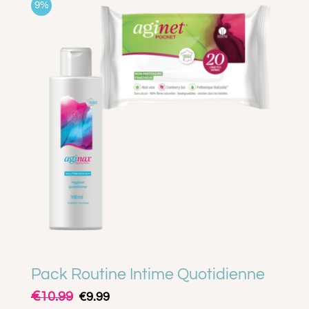
9%
A PROPOS
CONTACT
PANIER
MON COMPTE
Pack Routine Intime Quotidienne
€
Le
Le
10.99
€
9.99
prix
prix