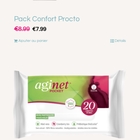
Pack Confort Procto
€
Le
Le
8.99
€
7.99
prix
prix
Ajouter au panier
Détails
initial
actuel
était :
est :
€8.99.
€7.99.