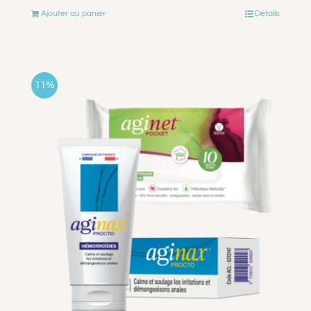
Ajouter au panier
Détails
initial
actuel
était :
est :
€10.99.
€9.99.
11%