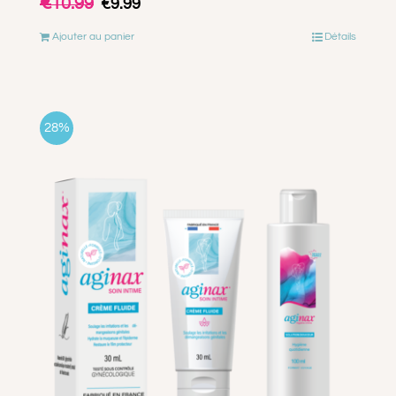
€
10.99
€
9.99
prix
prix
Ajouter au panier
Détails
initial
actuel
était :
est :
€10.99.
€9.99.
28%