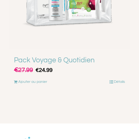
Pack Voyage & Quotidien
€
Le
Le
27.99
€
24.99
prix
prix
Ajouter au panier
Détails
initial
actuel
était :
est :
€27.99.
€24.99.