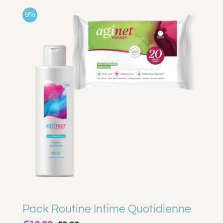
9%
Pack Routine Intime Quotidienne
Le
Le