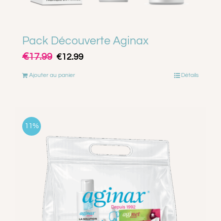
Pack Découverte Aginax
€
Le
Le
17.99
€
12.99
prix
prix
Ajouter au panier
Détails
initial
actuel
était :
est :
€17.99.
€12.99.
11%