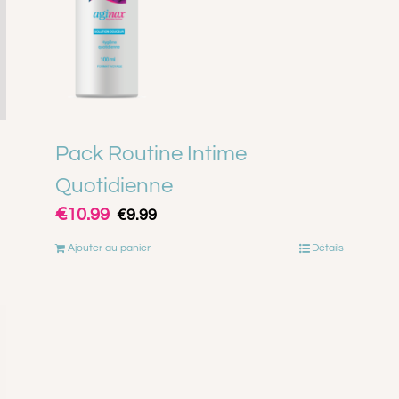
Pack Routine Intime
Quotidienne
€
Le
Le
10.99
€
9.99
prix
prix
Ajouter au panier
Détails
initial
actuel
était :
est :
€10.99.
€9.99.