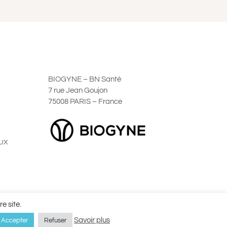
BIOGYNE – BN Santé
7 rue Jean Goujon
75008 PARIS – France
UX
ales de Vente
e site.
Savoir plus
Accepter
Refuser