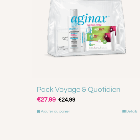
Pack Voyage & Quotidien
€
Le
Le
27.99
€
24.99
prix
prix
Ajouter au panier
Détails
initial
actuel
était :
est :
€27.99.
€24.99.