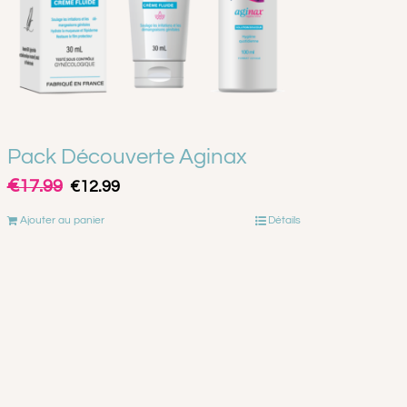
Pack Découverte Aginax
€
Le
Le
17.99
€
12.99
prix
prix
Ajouter au panier
Détails
initial
actuel
était :
est :
€17.99.
€12.99.