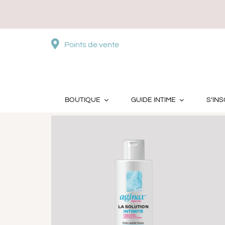
Passer
au
contenu
Points de vente
Trier par
Commande par défaut
Montre
BOUTIQUE
GUIDE INTIME
S’INS