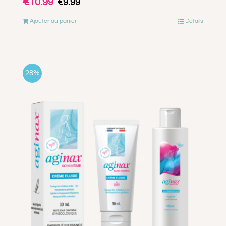
€
10.99
€
9.99
prix
prix
Ajouter au panier
Détails
initial
actuel
était :
est :
€10.99.
€9.99.
28%