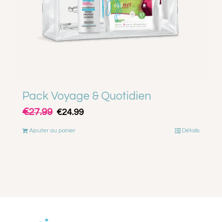
Pack Voyage & Quotidien
€
Le
Le
27.99
€
24.99
prix
prix
Ajouter au panier
Détails
initial
actuel
était :
est :
€27.99.
€24.99.