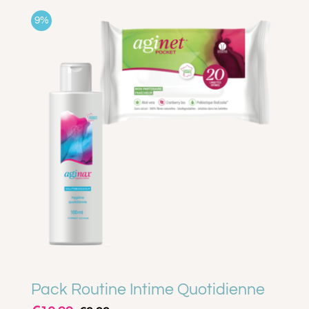
9%
Pack Routine Intime Quotidienne
Le
Le