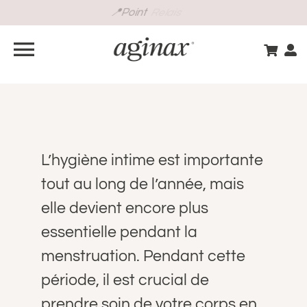
Passer
au
contenu
Navigation
à
BOUTIQUE
bascule
GUIDE INTIME
L’hygiène intime est importante
tout au long de l’année, mais
S’INSCRIRE
elle devient encore plus
essentielle pendant la
VOS BESOINS
menstruation. Pendant cette
CONSEILS D’EXPERT
période, il est crucial de
prendre soin de votre corps en