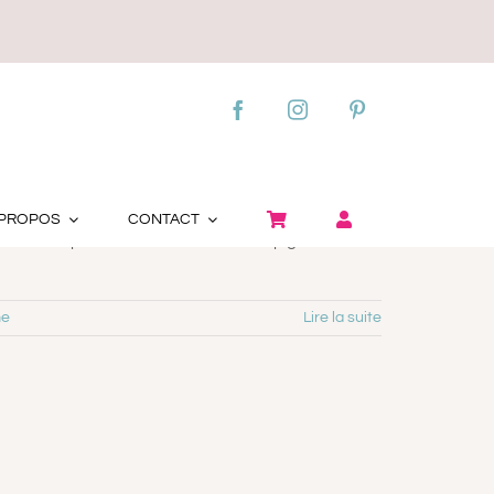
 PROPOS
CONTACT
 ou torulepsis sont en cause. Ce champignon existe à
me
Lire la suite