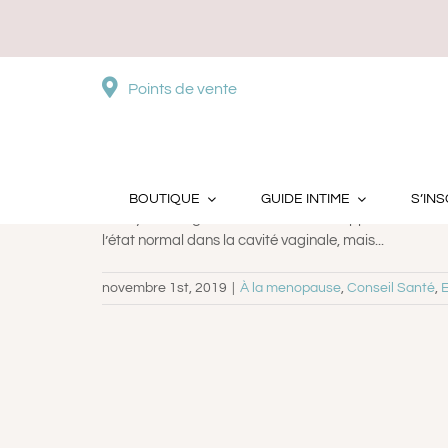
Passer
au
contenu
Points de vente
Qu’est-ce qu’une mycose vaginale?
BOUTIQUE
GUIDE INTIME
S’INS
La mycose vaginale est due au développement d’un ch
l’état normal dans la cavité vaginale, mais...
novembre 1st, 2019
|
À la menopause
,
Conseil Santé
,
E