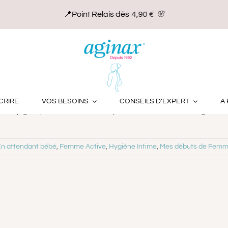
 On vous explique
CRIRE
VOS BESOINS
CONSEILS D’EXPERT
A
ampignon, le candida albicans ; plus rarement les candida glabrata
n attendant bébé
,
Femme Active
,
Hygiène Intime
,
Mes débuts de Fem