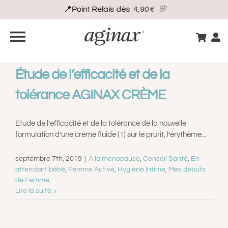
Passer
au
contenu
Navigation
à
BOUTIQUE
Étude de l’efficacité et de la
bascule
tolérance AGINAX CRÈME
GUIDE INTIME
Etude de l’efficacité et de la tolérance de la nouvelle
formulation d’une crème fluide (1) sur le prurit, l’érythème...
S’INSCRIRE
septembre 7th, 2019
|
À la menopause
,
Conseil Santé
,
En
attendant bébé
,
Femme Active
,
Hygiène Intime
,
Mes débuts
VOS BESOINS
de Femme
Lire la suite
CONSEILS D’EXPERT