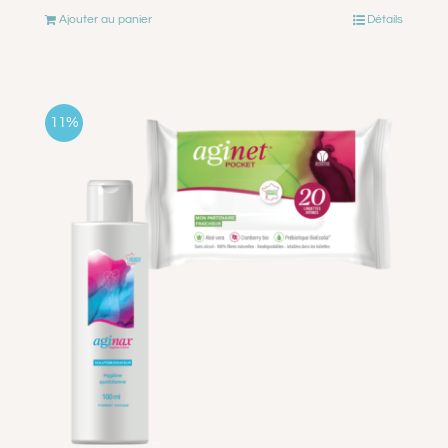
Ajouter au panier
Détails
initial
actuel
était :
est :
€27.99.
€24.99.
11%