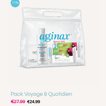
11%
A PROPOS
CONTACT
PANIER
MON COMPTE
Pack Voyage & Quotidien
€
Le
Le
27.99
€
24.99
prix
prix