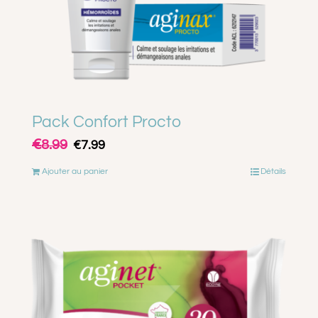
Pack Confort Procto
€
Le
Le
8.99
€
7.99
prix
prix
Ajouter au panier
Détails
initial
actuel
était :
est :
€8.99.
€7.99.