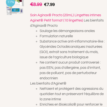
11%
€
Le
Le
8.99
€
7.99
prix
prix
initial
actuel
Soin Aginax® Procto (20mL)
Lingettes intimes
était :
est :
Aginet® Petit format (10 lingettes)
Les bienfaits
€8.99.
€7.99.
d'Aginax® Procto
Soulage les démangeaisons anales
Formulation naturelle
Substance active anti-inflammatoire-like :
Glycérides Octadécanoïques Insaturées
(GOI), extrait sans traitement du maïs,
issue de l’agriculture biologique
Ne contient aucun produit controversé :
pas EEN, pas d’allergène, pas d’irritant,
pas de polluant, pas de perturbateur
endocrinien
Les bienfaits d'Aginet®
Nettoient et protègent des agressions du
quotidien tout en préservant l’équilibre de
la zone intime
Enrichies en Bioécolia® pour renforcer le