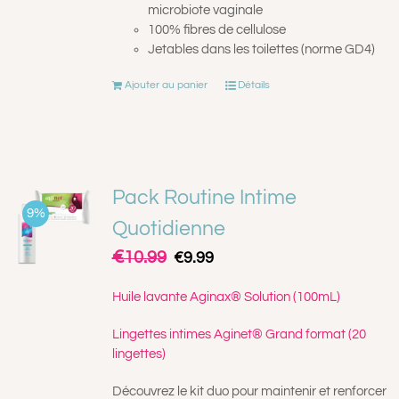
microbiote vaginale
100% fibres de cellulose
Jetables dans les toilettes (norme GD4)
Ajouter au panier
Détails
Pack Routine Intime
9%
Quotidienne
€
Le
Le
10.99
€
9.99
prix
prix
initial
actuel
Huile lavante Aginax® Solution (100mL)
était :
est :
€10.99.
€9.99.
Lingettes intimes Aginet® Grand format (20
lingettes)
Découvrez le kit duo pour maintenir et renforcer