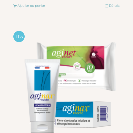
Ajouter au panier
Détails
initial
actuel
était :
est :
€10.99.
€9.99.
11%