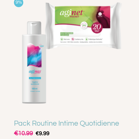
9%
A PROPOS
CONTACT
PANIER
MON COMPTE
Pack Routine Intime Quotidienne
€
Le
Le
10.99
€
9.99
prix
prix