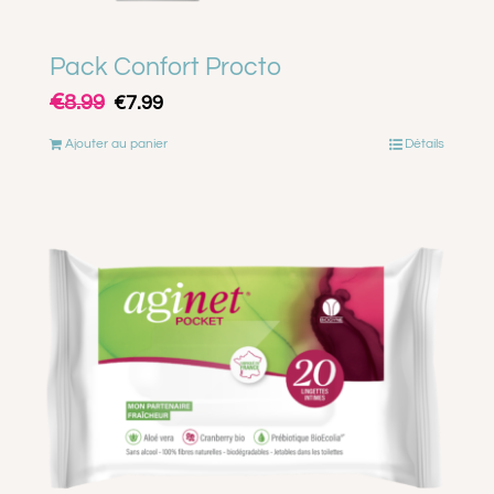
Pack Confort Procto
€
Le
Le
8.99
€
7.99
prix
prix
Ajouter au panier
Détails
initial
actuel
était :
est :
€8.99.
€7.99.