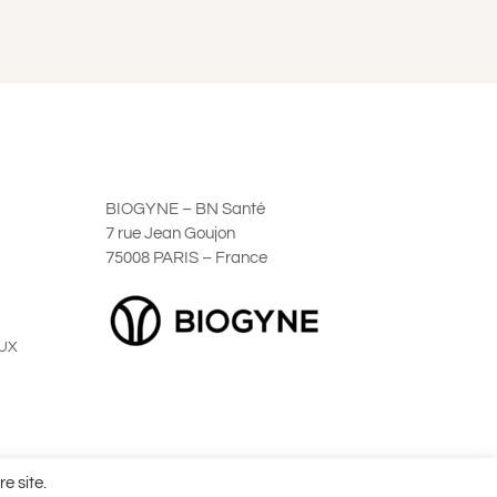
BIOGYNE – BN Santé
7 rue Jean Goujon
75008 PARIS – France
UX
ales de Vente
e site.