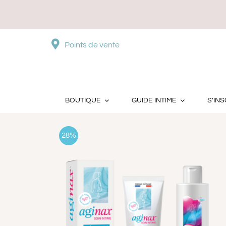
Passer
au
contenu
Points de vente
Trier par
Popularité
Montrer
36 pro
BOUTIQUE
GUIDE INTIME
S’INS
28%