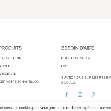
PRODUITS
BESOIN D’AIDE
E QUOTIDIENNE
NOUS CONTACTER
NTIMES
FAQ
GREDIENTS
SUIVEZ NOUS SUR LES RÉSEA
ER VOTRE ÉCHANTILLON
SOCIAUX
ies
Conditions Générales d’Utilisation ©Aginax 2022
Conditions Génér
tilisons des cookies pour vous garantir la meilleure expérience sur notr