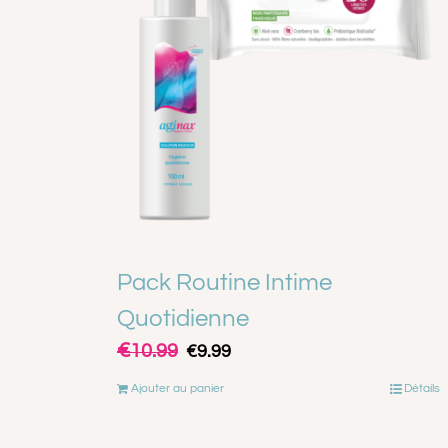
Pack Routine Intime
Quotidienne
€
Le
Le
10.99
€
9.99
prix
prix
Ajouter au panier
Détails
initial
actuel
était :
est :
€10.99.
€9.99.