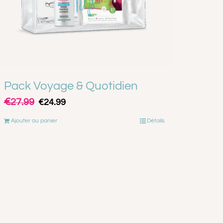
Pack Voyage & Quotidien
€
Le
Le
27.99
€
24.99
prix
prix
Ajouter au panier
Détails
initial
actuel
était :
est :
€27.99.
€24.99.