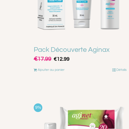
Pack Découverte Aginax
€
Le
Le
17.99
€
12.99
prix
prix
Ajouter au panier
Détails
initial
actuel
était :
est :
€17.99.
€12.99.
9%