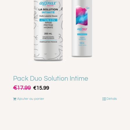
Pack Duo Solution Intime
€
Le
Le
17.99
€
15.99
prix
prix
Ajouter au panier
Détails
initial
actuel
était :
est :
€17.99.
€15.99.