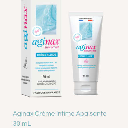
A PROPOS
CONTACT
PANIER
MON COMPTE
Aginax Crème Intime Apaisante
30 mL