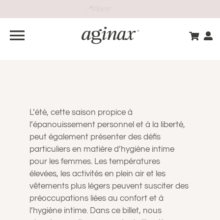
Passer
au
contenu
Navigation
à
BOUTIQUE
bascule
GUIDE INTIME
L’été, cette saison propice à
l’épanouissement personnel et à la liberté,
S’INSCRIRE
peut également présenter des défis
particuliers en matière d’hygiène intime
pour les femmes. Les températures
VOS BESOINS
élevées, les activités en plein air et les
vêtements plus légers peuvent susciter des
préoccupations liées au confort et à
CONSEILS D’EXPERT
l’hygiène intime. Dans ce billet, nous