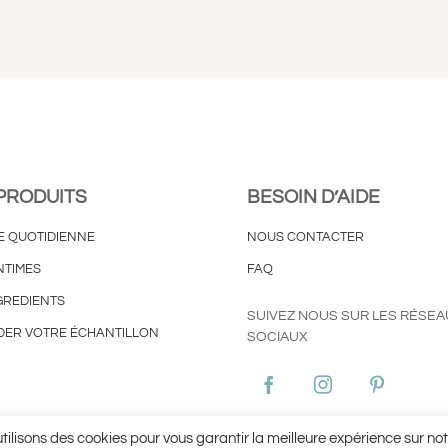
PRODUITS
BESOIN D’AIDE
E QUOTIDIENNE
NOUS CONTACTER
NTIMES
FAQ
GREDIENTS
SUIVEZ NOUS SUR LES RÉSEA
ER VOTRE ÉCHANTILLON
SOCIAUX
ies
Conditions Générales d’Utilisation ©Aginax 2022
Conditions Génér
tilisons des cookies pour vous garantir la meilleure expérience sur notr