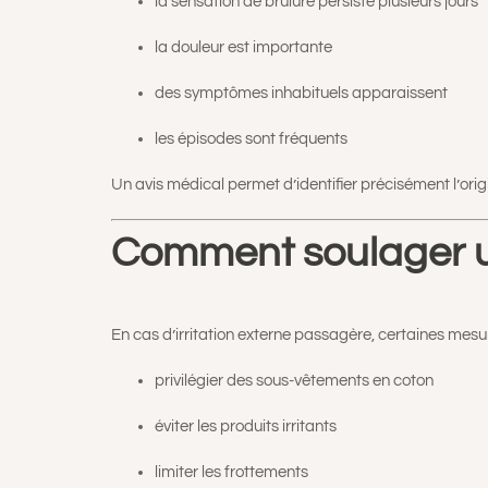
la sensation de brûlure persiste plusieurs jours
la douleur est importante
des symptômes inhabituels apparaissent
les épisodes sont fréquents
Un avis médical permet d’identifier précisément l’origi
Comment soulager un
En cas d’irritation externe passagère, certaines mesu
privilégier des sous-vêtements en coton
éviter les produits irritants
limiter les frottements