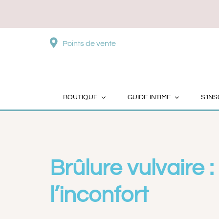
Passer
au
contenu
Points de vente
Brûlure vulvaire : 
BOUTIQUE
GUIDE INTIME
S’INS
Brûlure vulvaire
l’inconfort