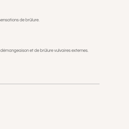
sensations de brûlure.
e démangeaison et de brûlure vulvaires externes.