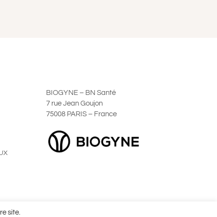
BIOGYNE – BN Santé
7 rue Jean Goujon
75008 PARIS – France
UX
ales de Vente
e site.